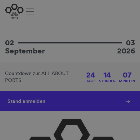
LogiNext Germany
ALL ABOUT PORTS
Mit Ihrem Ticket für die ALL ABOUT PORTS
haben Sie Zugang zur parallel
Die neue Plattform für
stattfindenden LogiNext Germany!
ganzheitliche Hafenlösungen
02
03
September
2026
Zur LogiNext Germany
24
14
07
Countdown zur ALL ABOUT
PORTS
TAGE
STUNDEN
MINUTEN
Stand anmelden